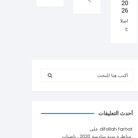
20
منا
ان
26
ظر
منا
اصلا
ة
ظر
ح
العر
ة
منا
بية
السي
ظر
سنة
زيام
ة
تاس
202
علو
عة
6
م
202
ايقا
البحث عن:
الحي
6
ظ
اة و
شك
علم
الأر
را
ي
ض
لإتم
في
سنة
امك
تون
تاس
القر
س .
أحدث التعليقات
عة
اءة
و
202
حو
يتكو
difallah farhat
على
6
ل
ن
مناظرة سنة سادسة 2020 رياضيات