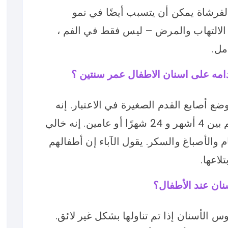
الفرشاة يمكن أن يتسبب أيضًا في نمو
ى الالتهاب والمرض – ليس فقط في الفم ،
مل.
امه على اسنان الاطفال عمر سنتين ؟
م معجون الأسنان Orajel مع وضع أصابع القدم الصغيرة في الاعتبار. إنه
مخصص للأطفال الذين تتراوح أعمارهم بين 4 أشهر و 24 شهرًا أو عامين. إنه خالي
 والأسبارتام والأصباغ والسكر. يقول الآباء إن أطفالهم
لاعها.
ان عند الأطفال؟
الأسنان إذا تم تناولها بشكل غير لائق.