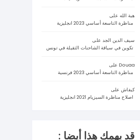
اليك
اصلا
نص
م
ح
الامت
هبة الله
على
اصلا
منا
حان
مناظرة التاسعة أساسي 2023 انجليزية
ح
ظر
من
منا
ة
4
ظر
العر
صف
سيف الدين الجد
على
ة
بية
حا
تكوين في سياقة الشاحنات الثقيلة في تونس
علو
سنة
ت
م
تاس
تضم
Douaa
على
الحي
عة
وضع
مناظرة التاسعة أساسي 2023 فرنسية
اة و
202
يتين
الأر
6 و
مع
كيفاش
على
ض
نرح
وضع
اصلاح مناظرة السيزيام 2021 انجليزية
سنة
ب
ية
تاس
باست
ادما
عة
فسا
جية
202
راتك
كما
6
م و
يلي
قد يهمك هذا أيضا :
في
تسا
: