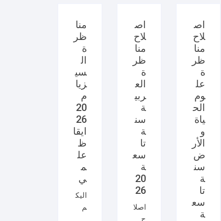
اص
اص
منا
لاح
لاح
ظر
منا
منا
ة
ظر
ظر
ال
ة
ة
سي
عل
الع
زيا
وم
ربي
م
الح
ة
20
ياة
سن
26
و
ة
ايقا
الأر
تا
ظ
ض
سع
عل
سن
ة
م
ة
20
ي
تا
26
اليك
سع
اصلا
م
ة
ح
امتح