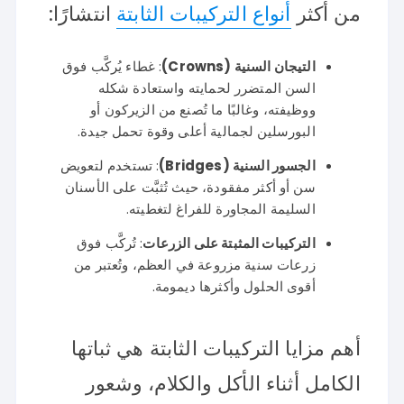
من أكثر
أنواع التركيبات الثابتة
انتشارًا:
التيجان السنية (Crowns)
: غطاء يُركَّب فوق
السن المتضرر لحمايته واستعادة شكله
ووظيفته، وغالبًا ما تُصنع من الزيركون أو
البورسلين لجمالية أعلى وقوة تحمل جيدة.
الجسور السنية (Bridges)
: تستخدم لتعويض
سن أو أكثر مفقودة، حيث تُثبَّت على الأسنان
السليمة المجاورة للفراغ لتغطيته.
التركيبات المثبتة على الزرعات
: تُركَّب فوق
زرعات سنية مزروعة في العظم، وتُعتبر من
أقوى الحلول وأكثرها ديمومة.
أهم مزايا التركيبات الثابتة هي ثباتها
الكامل أثناء الأكل والكلام، وشعور