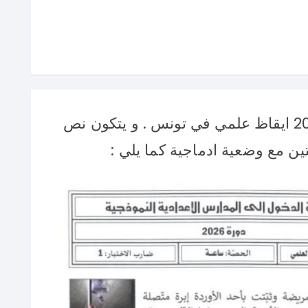
اليكم امتحان مناظرة السيزيام 2026 ايقاظ علمي في تونس . و يتكون نص