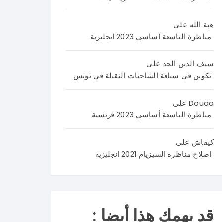
اليك
اصلا
نص
م
ح
الامت
هبة الله
على
اصلا
منا
حان
مناظرة التاسعة أساسي 2023 انجليزية
ح
ظر
من
منا
ة
4
ظر
العر
صف
سيف الدين الجد
على
ة
بية
حا
تكوين في سياقة الشاحنات الثقيلة في تونس
علو
سنة
ت
م
تاس
تضم
Douaa
على
الحي
عة
وضع
مناظرة التاسعة أساسي 2023 فرنسية
اة و
202
يتين
الأر
6 و
مع
كيفاش
على
ض
نرح
وضع
اصلاح مناظرة السيزيام 2021 انجليزية
سنة
ب
ية
تاس
باست
ادما
عة
فسا
جية
202
راتك
كما
6
م و
يلي
قد يهمك هذا أيضا :
في
تسا
: