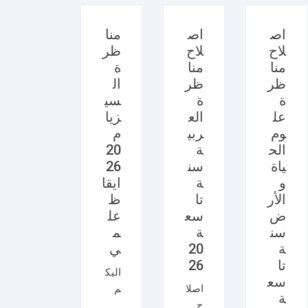
اص
اص
منا
لاح
لاح
ظر
منا
منا
ة
ظر
ظر
ال
ة
ة
سي
عل
الع
زيا
وم
ربي
م
الح
ة
20
ياة
سن
26
و
ة
ايقا
الأر
تا
ظ
ض
سع
عل
سن
ة
م
ة
20
ي
تا
26
اليك
سع
اصلا
م
ة
ح
امتح