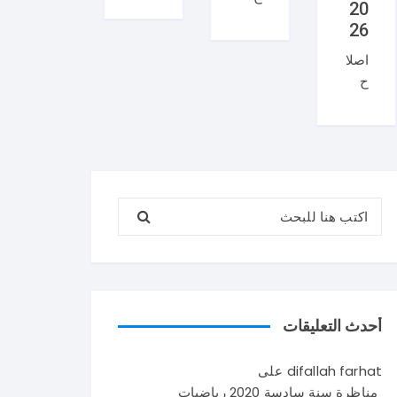
20
منا
ان
26
ظر
منا
اصلا
ة
ظر
ح
العر
ة
منا
بية
السي
ظر
سنة
زيام
ة
تاس
202
علو
عة
6
م
202
ايقا
البحث عن:
الحي
6
ظ
اة و
شك
علم
الأر
را
ي
ض
لإتم
في
سنة
امك
تون
تاس
القر
س .
أحدث التعليقات
عة
اءة
و
202
حو
يتكو
difallah farhat
على
6
ل
ن
مناظرة سنة سادسة 2020 رياضيات