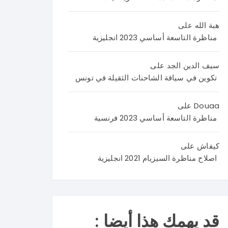
اليك
اصلا
نص
م
ح
الامت
هبة الله
على
اصلا
منا
حان
مناظرة التاسعة أساسي 2023 انجليزية
ح
ظر
من
منا
ة
4
ظر
العر
صف
سيف الدين الجد
على
ة
بية
حا
تكوين في سياقة الشاحنات الثقيلة في تونس
علو
سنة
ت
م
تاس
تضم
Douaa
على
الحي
عة
وضع
مناظرة التاسعة أساسي 2023 فرنسية
اة و
202
يتين
الأر
6 و
مع
كيفاش
على
ض
نرح
وضع
اصلاح مناظرة السيزيام 2021 انجليزية
سنة
ب
ية
تاس
باست
ادما
عة
فسا
جية
202
راتك
كما
6
م و
يلي
قد يهمك هذا أيضا :
في
تسا
: