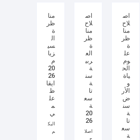
اص
اص
منا
لاح
لاح
ظر
منا
منا
ة
ظر
ظر
ال
ة
ة
سي
عل
الع
زيا
وم
ربي
م
الح
ة
20
ياة
سن
26
و
ة
ايقا
الأر
تا
ظ
ض
سع
عل
سن
ة
م
ة
20
ي
تا
26
اليك
سع
اصلا
م
ة
ح
امتح