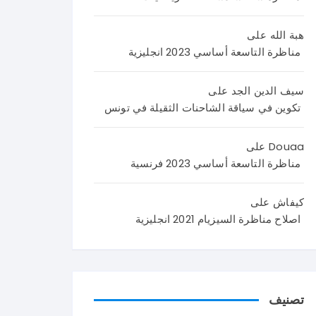
اليك
اصلا
نص
م
ح
الامت
هبة الله
على
اصلا
منا
حان
مناظرة التاسعة أساسي 2023 انجليزية
ح
ظر
من
منا
ة
4
ظر
العر
صف
سيف الدين الجد
على
ة
بية
حا
تكوين في سياقة الشاحنات الثقيلة في تونس
علو
سنة
ت
م
تاس
تضم
Douaa
على
الحي
عة
وضع
مناظرة التاسعة أساسي 2023 فرنسية
اة و
202
يتين
الأر
6 و
مع
كيفاش
على
ض
نرح
وضع
اصلاح مناظرة السيزيام 2021 انجليزية
سنة
ب
ية
تاس
باست
ادما
عة
فسا
جية
202
راتك
كما
6
م و
يلي
تصنيف
في
تسا
: