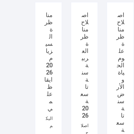
اص
اص
منا
لاح
لاح
ظر
منا
منا
ة
ظر
ظر
ال
ة
ة
سي
عل
الع
زيا
وم
ربي
م
الح
ة
20
ياة
سن
26
و
ة
ايقا
الأر
تا
ظ
ض
سع
عل
سن
ة
م
ة
20
ي
تا
26
اليك
سع
اصلا
م
ة
ح
امتح