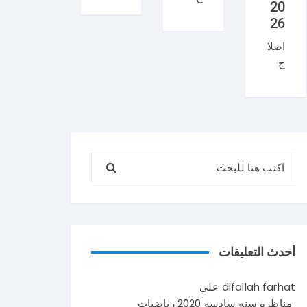
20
منا
ان
26
ظر
منا
اصلا
ة
ظر
ح
العر
ة
منا
بية
السي
ظر
سنة
زيام
ة
تاس
202
علو
عة
6
م
202
ايقا
البحث عن:
الحي
6
ظ
اة و
شك
علم
الأر
را
ي
ض
لإتم
في
سنة
امك
تون
تاس
القر
س .
أحدث التعليقات
عة
اءة
و
202
حو
يتكو
difallah farhat
على
6
ل
ن
مناظرة سنة سادسة 2020 رياضيات