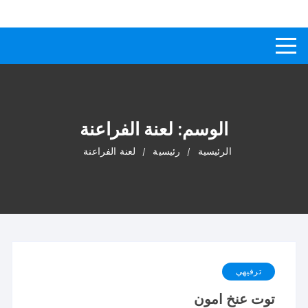
لتجاوز
كيفاش
دليل إجابات عن الأسئلة
لى
لمحتوى
الوسم:
لعنة الفراعنة
الرئيسية
رئيسية
لعنة الفراعنة
ترفيهي
توت عنخ امون