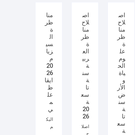
اص
اص
منا
لاح
لاح
ظر
منا
منا
ة
ظر
ظر
ال
ة
ة
سي
عل
الع
زيا
وم
ربي
م
الح
ة
20
ياة
سن
26
و
ة
ايقا
الأر
تا
ظ
ض
سع
عل
سن
ة
م
ة
20
ي
تا
26
اليك
سع
اصلا
م
ة
ح
امتح