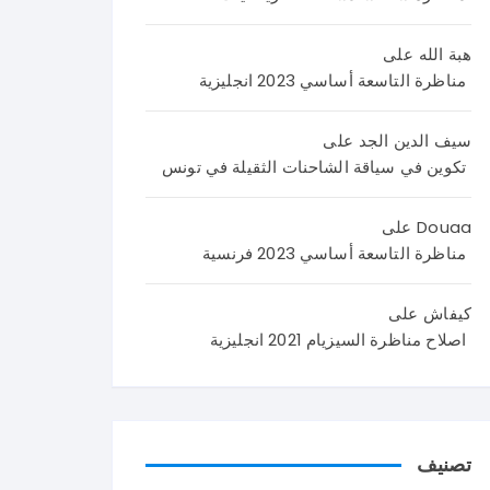
اليك
اصلا
نص
م
ح
الامت
هبة الله
على
اصلا
منا
حان
مناظرة التاسعة أساسي 2023 انجليزية
ح
ظر
من
منا
ة
4
ظر
العر
صف
سيف الدين الجد
على
ة
بية
حا
تكوين في سياقة الشاحنات الثقيلة في تونس
علو
سنة
ت
م
تاس
تضم
Douaa
على
الحي
عة
وضع
مناظرة التاسعة أساسي 2023 فرنسية
اة و
202
يتين
الأر
6 و
مع
كيفاش
على
ض
نرح
وضع
اصلاح مناظرة السيزيام 2021 انجليزية
سنة
ب
ية
تاس
باست
ادما
عة
فسا
جية
202
راتك
كما
6
م و
يلي
تصنيف
في
تسا
: