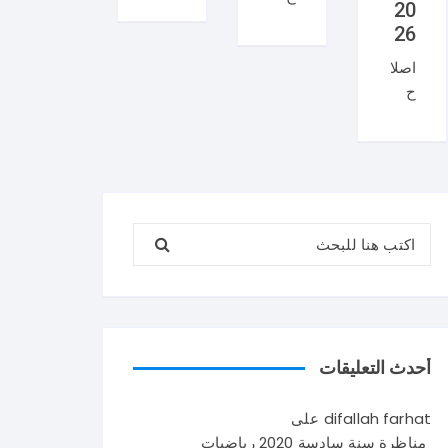
20
منا
ان
26
ظر
منا
اصلا
ة
ظر
ح
العر
ة
منا
بية
السي
ظر
سنة
زيام
ة
تاس
202
علو
عة
6
م
202
ايقا
البحث عن:
الحي
6
ظ
اة و
شك
علم
الأر
را
ي
ض
لإتم
في
سنة
امك
تون
تاس
القر
س .
أحدث التعليقات
عة
اءة
و
202
حو
يتكو
difallah farhat
على
6
ل
ن
مناظرة سنة سادسة 2020 رياضيات