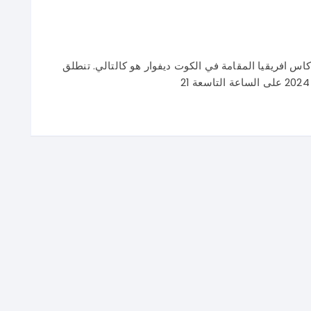
ا 2024 في اطار فعاليات كاس افريقيا المقامة في الكوت ديفوار هو كالتالي. تنطلق