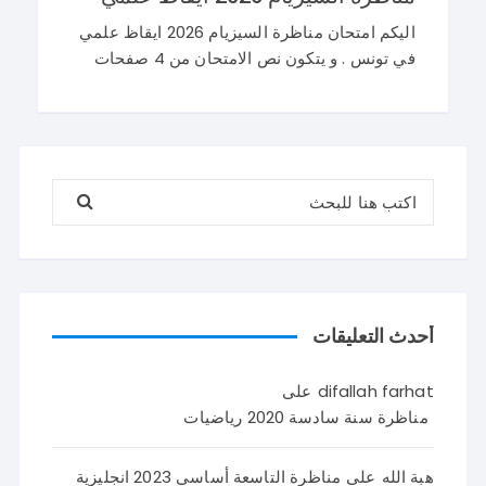
اليكم امتحان مناظرة السيزيام 2026 ايقاظ علمي
في تونس . و يتكون نص الامتحان من 4 صفحات
تضم وضعيتين مع وضعية ادماجية كما يلي : اصلاح
مناظرة السيزيام 2026 ايقاظ
البحث عن:
أحدث التعليقات
difallah farhat
على
مناظرة سنة سادسة 2020 رياضيات
هبة الله
على
مناظرة التاسعة أساسي 2023 انجليزية