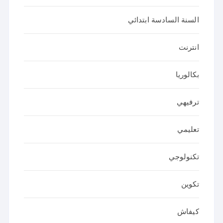
السنة السادسة ابتدائي
انترنت
بكالوريا
ترفيهي
تعليمي
تكنولوجي
تكوين
كيفاش