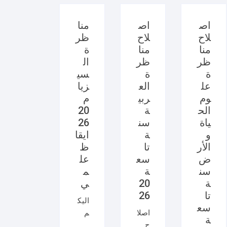
اص
اص
منا
لاح
لاح
ظر
منا
منا
ة
ظر
ظر
ال
ة
ة
سي
عل
الع
زيا
وم
ربي
م
الح
ة
20
ياة
سن
26
و
ة
ايقا
الأر
تا
ظ
ض
سع
عل
سن
ة
م
ة
20
ي
تا
26
اليك
سع
اصلا
م
ة
ح
امتح