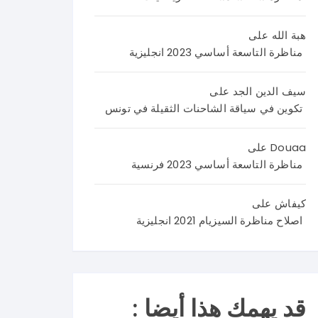
اليك
اصلا
نص
م
ح
الامت
هبة الله
على
اصلا
منا
حان
مناظرة التاسعة أساسي 2023 انجليزية
ح
ظر
من
منا
ة
4
ظر
العر
صف
سيف الدين الجد
على
ة
بية
حا
تكوين في سياقة الشاحنات الثقيلة في تونس
علو
سنة
ت
م
تاس
تضم
Douaa
على
الحي
عة
وضع
مناظرة التاسعة أساسي 2023 فرنسية
اة و
202
يتين
الأر
6 و
مع
كيفاش
على
ض
نرح
وضع
اصلاح مناظرة السيزيام 2021 انجليزية
سنة
ب
ية
تاس
باست
ادما
عة
فسا
جية
202
راتك
كما
6
م و
يلي
قد يهمك هذا أيضا :
في
تسا
: