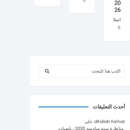
20
منا
ان
26
ظر
منا
اصلا
ة
ظر
ح
العر
ة
منا
بية
السي
ظر
سنة
زيام
ة
تاس
202
علو
عة
6
م
202
ايقا
البحث عن:
الحي
6
ظ
اة و
شك
علم
الأر
را
ي
ض
لإتم
في
سنة
امك
تون
تاس
القر
س .
أحدث التعليقات
عة
اءة
و
202
حو
يتكو
difallah farhat
على
6
ل
ن
مناظرة سنة سادسة 2020 رياضيات