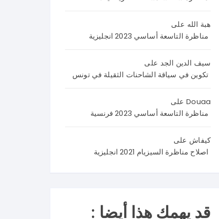
اليك
اصلا
نص
م
ح
الامت
هبة الله
على
اصلا
منا
حان
مناظرة التاسعة أساسي 2023 انجليزية
ح
ظر
من
منا
ة
4
ظر
العر
صف
سيف الدين الجد
على
ة
بية
حا
تكوين في سياقة الشاحنات الثقيلة في تونس
علو
سنة
ت
م
تاس
تضم
Douaa
على
الحي
عة
وضع
مناظرة التاسعة أساسي 2023 فرنسية
اة و
202
يتين
الأر
6 و
مع
كيفاش
على
ض
نرح
وضع
اصلاح مناظرة السيزيام 2021 انجليزية
سنة
ب
ية
تاس
باست
ادما
عة
فسا
جية
202
راتك
كما
6
م و
يلي
قد يهمك هذا أيضا :
في
تسا
: