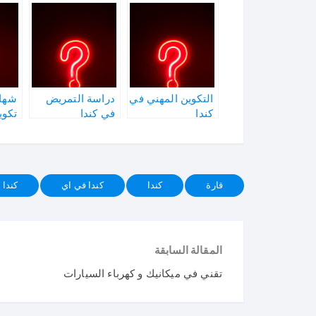
التكوين المهني في
دراسة التمريض
شهاد
كندا
في كندا
تكوي
قارة
كندا
كندا في اي
كندا 
المقالة السابقة
تقني في ميكانيك و كهرباء السيارات