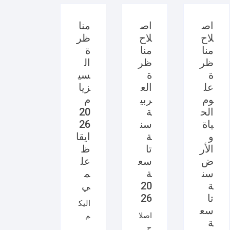
اص
اص
منا
لاح
لاح
ظر
منا
منا
ة
ظر
ظر
ال
ة
ة
سي
عل
الع
زيا
وم
ربي
م
الح
ة
20
ياة
سن
26
و
ة
ايقا
الأر
تا
ظ
ض
سع
عل
سن
ة
م
ة
20
ي
تا
26
اليك
سع
اصلا
م
ة
ح
امتح