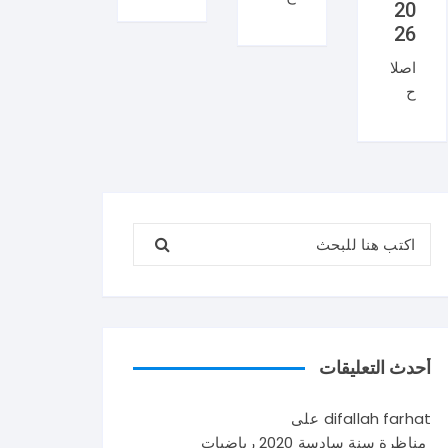
20
منا
ان
26
ظر
منا
اصلا
ة
ظر
ح
العر
ة
منا
بية
السي
ظر
سنة
زيام
ة
تاس
202
علو
عة
6
م
202
ايقا
البحث عن:
الحي
6
ظ
اة و
شك
علم
الأر
را
ي
ض
لإتم
في
سنة
امك
تون
تاس
القر
س .
أحدث التعليقات
عة
اءة
و
202
حو
يتكو
difallah farhat
على
6
ل
ن
مناظرة سنة سادسة 2020 رياضيات