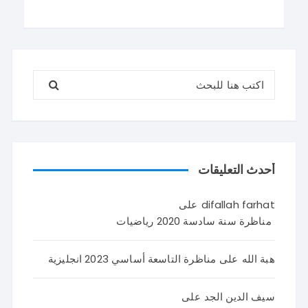
تضم وضعيتين مع وضعية ادماجية كما يلي : اصلاح
مناظرة السيزيام 2026 ايقاظ
البحث عن:
أحدث التعليقات
difallah farhat
على
مناظرة سنة سادسة 2020 رياضيات
هبة الله
على
مناظرة التاسعة أساسي 2023 انجليزية
سيف الدين الجد
على