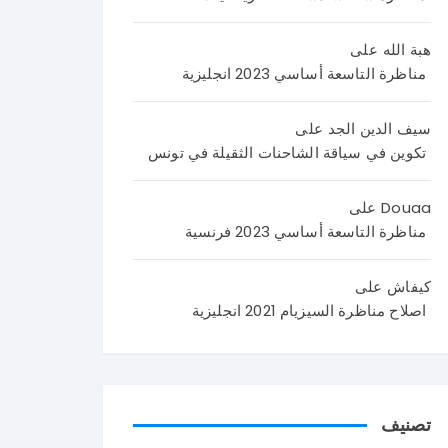
اليك
اصلا
نص
م
ح
الامت
هبة الله
على
اصلا
منا
حان
مناظرة التاسعة أساسي 2023 انجليزية
ح
ظر
من
منا
ة
4
ظر
العر
صف
سيف الدين الجد
على
ة
بية
حا
تكوين في سياقة الشاحنات الثقيلة في تونس
علو
سنة
ت
م
تاس
تضم
Douaa
على
الحي
عة
وضع
مناظرة التاسعة أساسي 2023 فرنسية
اة و
202
يتين
الأر
6 و
مع
كيفاش
على
ض
نرح
وضع
اصلاح مناظرة السيزيام 2021 انجليزية
سنة
ب
ية
تاس
باست
ادما
عة
فسا
جية
202
راتك
كما
6
م و
يلي
تصنيف
في
تسا
: