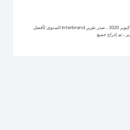
أكبر 5 شركات تقنية في العالم سنة 2020 في 25 أكتوبر 2020 ، صدر تقرير Interbrand السنوي لأفضل