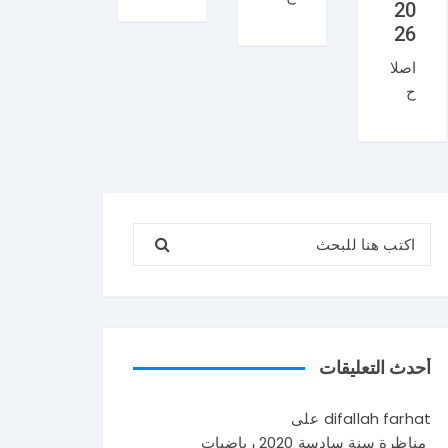
20
منا
ان
26
ظر
منا
اصلا
ة
ظر
ح
العر
ة
منا
بية
السي
ظر
سنة
زيام
ة
تاس
202
علو
عة
6
م
202
ايقا
البحث عن:
الحي
6
ظ
اة و
شك
علم
الأر
را
ي
ض
لإتم
في
سنة
امك
تون
تاس
القر
س .
أحدث التعليقات
عة
اءة
و
202
حو
يتكو
difallah farhat
على
6
ل
ن
مناظرة سنة سادسة 2020 رياضيات