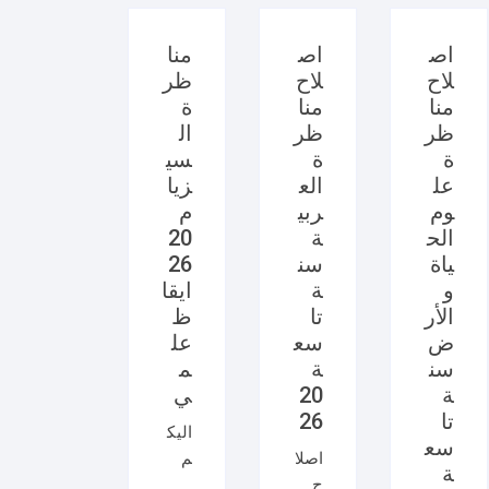
اص
اص
منا
لاح
لاح
ظر
منا
منا
ة
ظر
ظر
ال
ة
ة
سي
عل
الع
زيا
وم
ربي
م
الح
ة
20
ياة
سن
26
و
ة
ايقا
الأر
تا
ظ
ض
سع
عل
سن
ة
م
ة
20
ي
تا
26
اليك
سع
اصلا
م
ة
ح
امتح