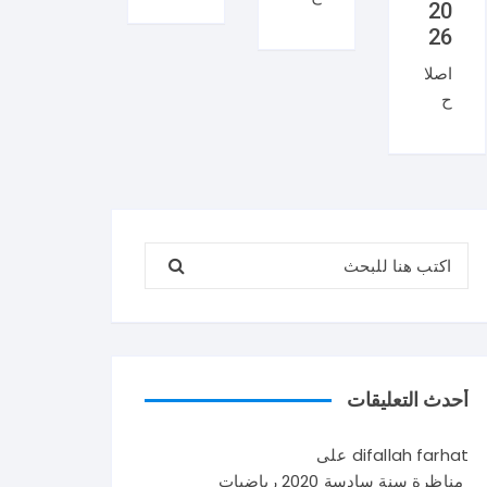
20
منا
ان
26
ظر
منا
اصلا
ة
ظر
ح
العر
ة
منا
بية
السي
ظر
سنة
زيام
ة
تاس
202
علو
عة
6
م
202
ايقا
البحث عن:
الحي
6
ظ
اة و
شك
علم
الأر
را
ي
ض
لإتم
في
سنة
امك
تون
تاس
القر
س .
أحدث التعليقات
عة
اءة
و
202
حو
يتكو
difallah farhat
على
6
ل
ن
مناظرة سنة سادسة 2020 رياضيات