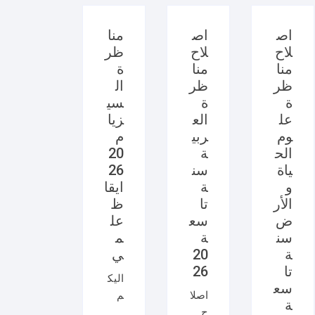
اص
اص
منا
لاح
لاح
ظر
منا
منا
ة
ظر
ظر
ال
ة
ة
سي
عل
الع
زيا
وم
ربي
م
الح
ة
20
ياة
سن
26
و
ة
ايقا
الأر
تا
ظ
ض
سع
عل
سن
ة
م
ة
20
ي
تا
26
اليك
سع
اصلا
م
ة
ح
امتح