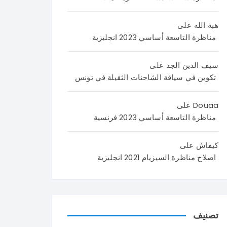
اليك
اصلا
نص
م
ح
الامت
هبة الله
على
اصلا
منا
حان
مناظرة التاسعة أساسي 2023 انجليزية
ح
ظر
من
منا
ة
4
ظر
العر
صف
سيف الدين الجد
على
ة
بية
حا
تكوين في سياقة الشاحنات الثقيلة في تونس
علو
سنة
ت
م
تاس
تضم
Douaa
على
الحي
عة
وضع
مناظرة التاسعة أساسي 2023 فرنسية
اة و
202
يتين
الأر
6 و
مع
كيفاش
على
ض
نرح
وضع
اصلاح مناظرة السيزيام 2021 انجليزية
سنة
ب
ية
تاس
باست
ادما
عة
فسا
جية
202
راتك
كما
6
م و
يلي
تصنيف
في
تسا
: