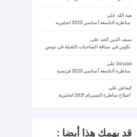
اليك
اصلا
نص
م
ح
الامت
هبة الله
على
اصلا
منا
حان
مناظرة التاسعة أساسي 2023 انجليزية
ح
ظر
من
منا
ة
4
ظر
العر
صف
سيف الدين الجد
على
ة
بية
حا
تكوين في سياقة الشاحنات الثقيلة في تونس
علو
سنة
ت
م
تاس
تضم
Douaa
على
الحي
عة
وضع
مناظرة التاسعة أساسي 2023 فرنسية
اة و
202
يتين
الأر
6 و
مع
كيفاش
على
ض
نرح
وضع
اصلاح مناظرة السيزيام 2021 انجليزية
سنة
ب
ية
تاس
باست
ادما
عة
فسا
جية
202
راتك
كما
6
م و
يلي
قد يهمك هذا أيضا :
في
تسا
: