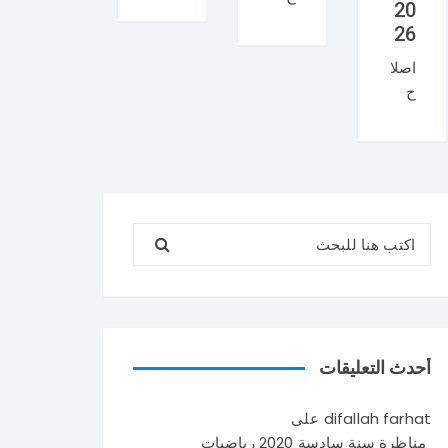
20
منا
ان
26
ظر
منا
اصلا
ة
ظر
ح
العر
ة
منا
بية
السي
ظر
سنة
زيام
ة
تاس
202
علو
عة
6
م
202
ايقا
البحث عن:
الحي
6
ظ
اة و
شك
علم
الأر
را
ي
ض
لإتم
في
سنة
امك
تون
تاس
القر
س .
أحدث التعليقات
عة
اءة
و
202
حو
يتكو
difallah farhat
على
6
ل
ن
مناظرة سنة سادسة 2020 رياضيات