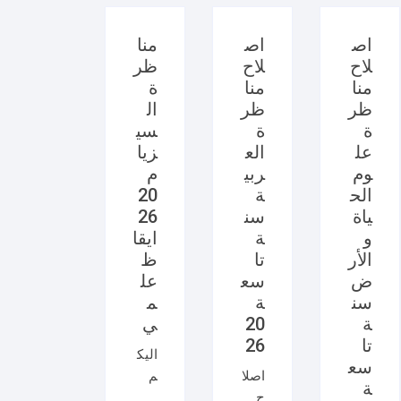
اص
اص
منا
لاح
لاح
ظر
منا
منا
ة
ظر
ظر
ال
ة
ة
سي
عل
الع
زيا
وم
ربي
م
الح
ة
20
ياة
سن
26
و
ة
ايقا
الأر
تا
ظ
ض
سع
عل
سن
ة
م
ة
20
ي
تا
26
اليك
سع
اصلا
م
ة
ح
امتح